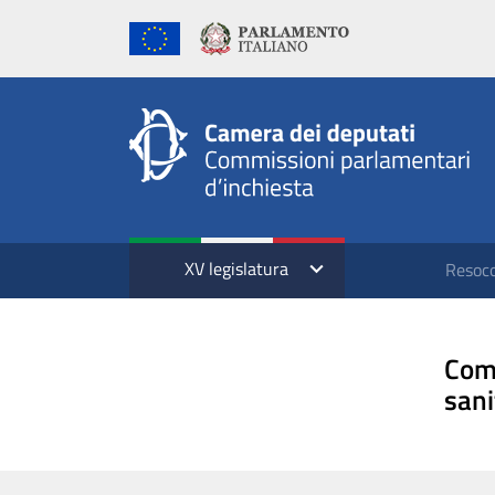
XV legislatura
Resoco
Comm
sani