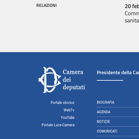
RELAZIONI
20 fe
Commis
sanit
Presidente della C
BIOGRAFIA
Portale storico
WebTv
AGENDA
YouTube
NOTIZIE
Portale Luce-Camera
COMUNICATI