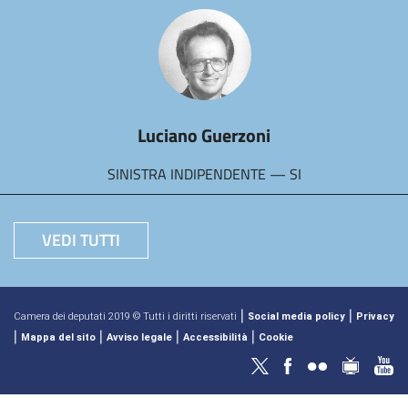
Luciano Guerzoni
SINISTRA INDIPENDENTE — SI
VEDI TUTTI
|
|
Camera dei deputati 2019 © Tutti i diritti riservati
Social media policy
Privacy
|
|
|
|
Mappa del sito
Avviso legale
Accessibilità
Cookie